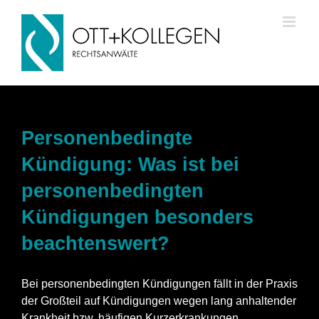
Skip
to
content
Personenbedingte
Kündigung: Was ist bei
personenbedingten
Kündigungen besonders
beachtenswert?
Bei personenbedingten Kündigungen fällt in der Praxis
der Großteil auf Kündigungen wegen lang anhaltender
Krankheit bzw. häufigen Kurzerkrankungen.