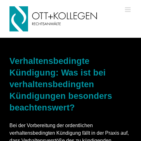
Skip
to
content
Verhaltensbedingte
Kündigung: Was ist bei
verhaltensbedingten
Kündigungen besonders
beachtenswert?
Bei der Vorbereitung der ordentlichen
verhaltensbedingten Kündigung fällt in der Praxis auf,
dass Verhaltensverstöße des zu kündigenden