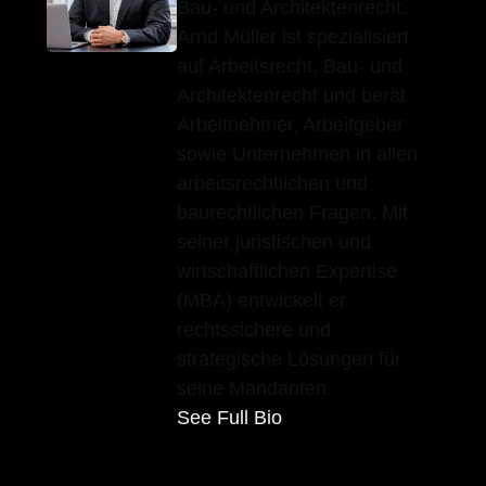
Bau- und Architektenrecht.
Arnd Müller ist spezialisiert
auf Arbeitsrecht, Bau- und
Architektenrecht und berät
Arbeitnehmer, Arbeitgeber
sowie Unternehmen in allen
arbeitsrechtlichen und
baurechtlichen Fragen. Mit
seiner juristischen und
wirtschaftlichen Expertise
(MBA) entwickelt er
rechtssichere und
strategische Lösungen für
seine Mandanten.
See Full Bio