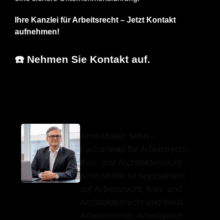
Ihre Kanzlei für Arbeitsrecht – Jetzt Kontakt
aufnehmen!
☎️ Nehmen Sie Kontakt auf.
Arnd Müller, MBA
Ihr Fachanwalt
für Eisingen
Arnd Müller, MBA –
Fachanwalt für Arbeitsrecht,
Bau- und Architektenrecht.
Arnd Müller ist spezialisiert
auf Arbeitsrecht, Bau- und
Architektenrecht und berät
Arbeitnehmer, Arbeitgeber