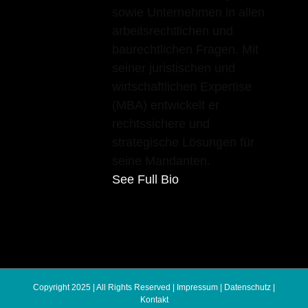
sowie Unternehmen in allen
arbeitsrechtlichen und
baurechtlichen Fragen. Mit
seiner juristischen und
wirtschaftlichen Expertise
(MBA) entwickelt er
rechtssichere und
strategische Lösungen für
seine Mandanten.
See Full Bio
Copyright 2025 | All Rights Reserved |
Impressum
|
Datenschutz
|
Kontakt