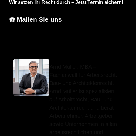
Wir setzen Ihr Recht durch – Jetzt Termin sichern!
☎️ Mailen Sie uns!
Arnd Müller, MBA
Ihr Anwalt
für Eutingen (Gäu)
Arnd Müller, MBA –
Fachanwalt für Arbeitsrecht,
Bau- und Architektenrecht.
Arnd Müller ist spezialisiert
auf Arbeitsrecht, Bau- und
Architektenrecht und berät
Arbeitnehmer, Arbeitgeber
sowie Unternehmen in allen
arbeitsrechtlichen und