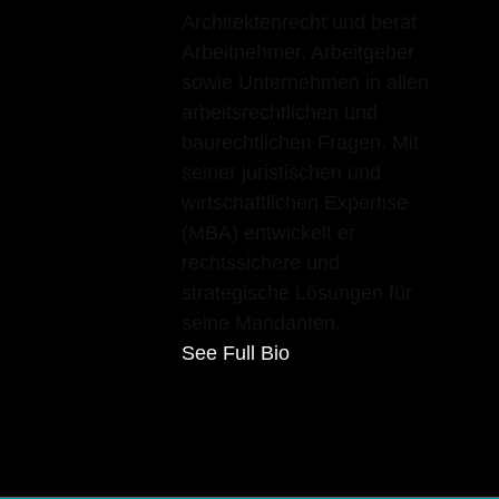
Architektenrecht und berät
Arbeitnehmer, Arbeitgeber
sowie Unternehmen in allen
arbeitsrechtlichen und
baurechtlichen Fragen. Mit
seiner juristischen und
wirtschaftlichen Expertise
(MBA) entwickelt er
rechtssichere und
strategische Lösungen für
seine Mandanten.
See Full Bio