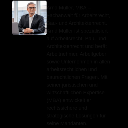
Arnd Müller, MBA –
Fachanwalt für Arbeitsrecht,
Bau- und Architektenrecht.
Arnd Müller ist spezialisiert
auf Arbeitsrecht, Bau- und
Architektenrecht und berät
Arbeitnehmer, Arbeitgeber
sowie Unternehmen in allen
arbeitsrechtlichen und
baurechtlichen Fragen. Mit
seiner juristischen und
wirtschaftlichen Expertise
(MBA) entwickelt er
rechtssichere und
strategische Lösungen für
seine Mandanten.