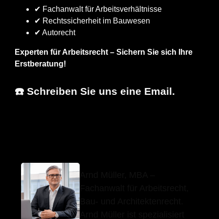
✔ Fachanwalt für Arbeitsverhältnisse
✔ Rechtssicherheit im Bauwesen
✔ Autorecht
Experten für Arbeitsrecht – Sichern Sie sich Ihre
Erstberatung!
☎️ Schreiben Sie uns eine Email.
Arnd Müller,
Ihr
für
MBA
Fachanwalt
Lichtenstein
Arnd Müller, MBA –
Fachanwalt für Arbeitsrecht,
Bau- und Architektenrecht.
Arnd Müller ist spezialisiert