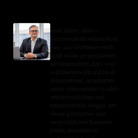
Arnd Müller, MBA
Ihr Fachanwalt
in Neuenbürg
Arnd Müller, MBA –
Fachanwalt für Arbeitsrecht,
Bau- und Architektenrecht.
Arnd Müller ist spezialisiert
auf Arbeitsrecht, Bau- und
Architektenrecht und berät
Arbeitnehmer, Arbeitgeber
sowie Unternehmen in allen
arbeitsrechtlichen und
baurechtlichen Fragen. Mit
seiner juristischen und
wirtschaftlichen Expertise
(MBA) entwickelt er