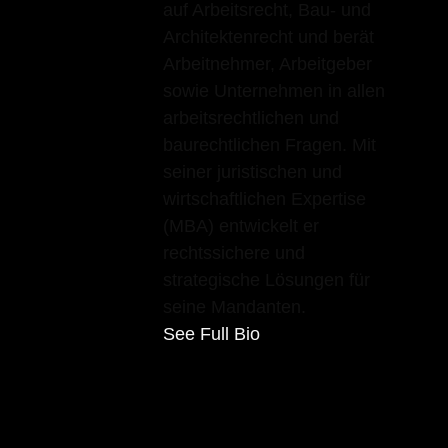
auf Arbeitsrecht, Bau- und
Architektenrecht und berät
Arbeitnehmer, Arbeitgeber
sowie Unternehmen in allen
arbeitsrechtlichen und
baurechtlichen Fragen. Mit
seiner juristischen und
wirtschaftlichen Expertise
(MBA) entwickelt er
rechtssichere und
strategische Lösungen für
seine Mandanten.
See Full Bio