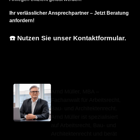
Ihr verlässlicher Ansprechpartner – Jetzt Beratung
anfordern!
☎️ Nutzen Sie unser Kontaktformular.
Arnd Müller,
Ihr
in
MBA
Fachanwalt
Schwieberdingen
Arnd Müller, MBA –
Fachanwalt für Arbeitsrecht,
Bau- und Architektenrecht.
Arnd Müller ist spezialisiert
auf Arbeitsrecht, Bau- und
Architektenrecht und berät