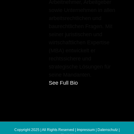
Arbeitnehmer, Arbeitgeber
sowie Unternehmen in allen
arbeitsrechtlichen und
baurechtlichen Fragen. Mit
seiner juristischen und
wirtschaftlichen Expertise
(MBA) entwickelt er
rechtssichere und
strategische Lösungen für
seine Mandanten.
See Full Bio
Copyright 2025 | All Rights Reserved |
Impressum
|
Datenschutz
|