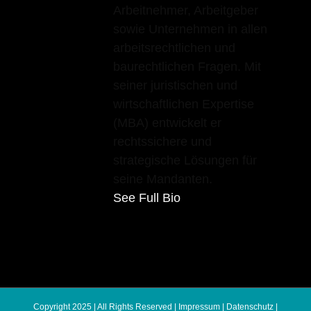
Arbeitnehmer, Arbeitgeber
sowie Unternehmen in allen
arbeitsrechtlichen und
baurechtlichen Fragen. Mit
seiner juristischen und
wirtschaftlichen Expertise
(MBA) entwickelt er
rechtssichere und
strategische Lösungen für
seine Mandanten.
See Full Bio
Copyright 2025 | All Rights Reserved |
Impressum
|
Datenschutz
|