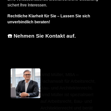
sichert Ihre Interessen.
Rechtliche Klarheit für Sie – Lassen Sie sich
unverbindlich beraten!
☎️ Nehmen Sie Kontakt auf.
Arnd Müller, MBA
Ihr Anwalt
für Sulzfeld
Arnd Müller, MBA –
Fachanwalt für Arbeitsrecht,
Bau- und Architektenrecht.
Arnd Müller ist spezialisiert
auf Arbeitsrecht, Bau- und
Architektenrecht und berät