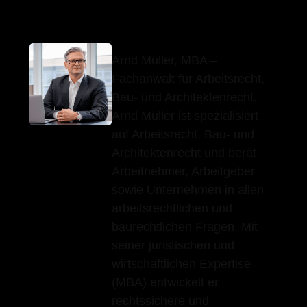
Arnd Müller, MBA –
Fachanwalt für Arbeitsrecht,
Bau- und Architektenrecht.
Arnd Müller ist spezialisiert
auf Arbeitsrecht, Bau- und
Architektenrecht und berät
Arbeitnehmer, Arbeitgeber
sowie Unternehmen in allen
arbeitsrechtlichen und
baurechtlichen Fragen. Mit
seiner juristischen und
wirtschaftlichen Expertise
(MBA) entwickelt er
rechtssichere und