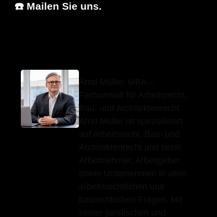
☎️ Mailen Sie uns.
Arnd Müller, MBA
Ihr Fachanwalt
in Waiblingen
Arnd Müller, MBA –
Fachanwalt für Arbeitsrecht,
Bau- und Architektenrecht.
Arnd Müller ist spezialisiert
auf Arbeitsrecht, Bau- und
Architektenrecht und berät
Arbeitnehmer, Arbeitgeber
sowie Unternehmen in allen
arbeitsrechtlichen und
baurechtlichen Fragen. Mit
seiner juristischen und