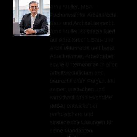
Arnd Müller, MBA –
Fachanwalt für Arbeitsrecht,
Bau- und Architektenrecht.
Arnd Müller ist spezialisiert
auf Arbeitsrecht, Bau- und
Architektenrecht und berät
Arbeitnehmer, Arbeitgeber
sowie Unternehmen in allen
arbeitsrechtlichen und
baurechtlichen Fragen. Mit
seiner juristischen und
wirtschaftlichen Expertise
(MBA) entwickelt er
rechtssichere und
strategische Lösungen für
seine Mandanten.