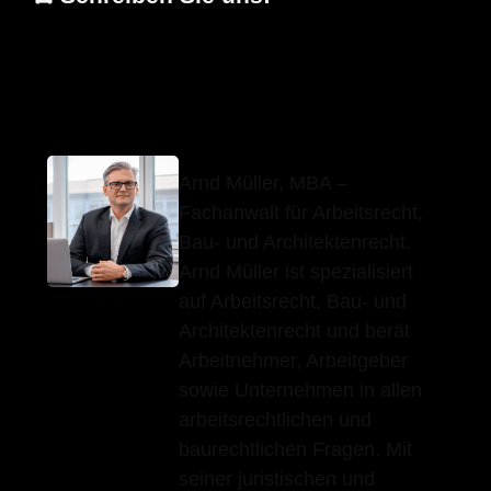
Arnd Müller,
Ihr
für
MBA
Fachanwalt
Dettenhausen
Arnd Müller, MBA –
Fachanwalt für Arbeitsrecht,
Bau- und Architektenrecht.
Arnd Müller ist spezialisiert
auf Arbeitsrecht, Bau- und
Architektenrecht und berät
Arbeitnehmer, Arbeitgeber
sowie Unternehmen in allen
arbeitsrechtlichen und
baurechtlichen Fragen. Mit
seiner juristischen und