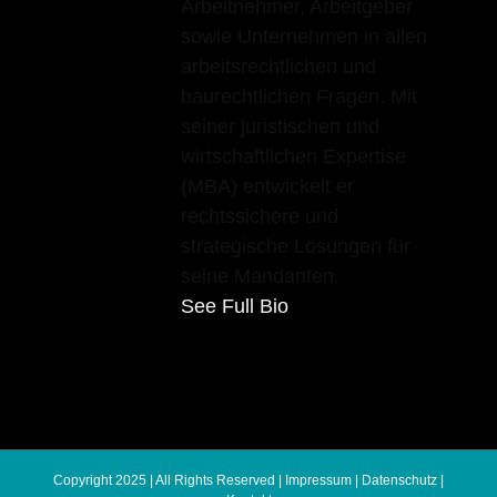
Arbeitnehmer, Arbeitgeber
sowie Unternehmen in allen
arbeitsrechtlichen und
baurechtlichen Fragen. Mit
seiner juristischen und
wirtschaftlichen Expertise
(MBA) entwickelt er
rechtssichere und
strategische Lösungen für
seine Mandanten.
See Full Bio
Copyright 2025 | All Rights Reserved |
Impressum
|
Datenschutz
|