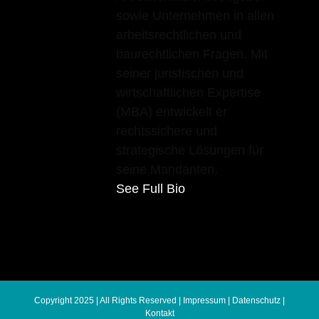
sowie Unternehmen in allen
arbeitsrechtlichen und
baurechtlichen Fragen. Mit
seiner juristischen und
wirtschaftlichen Expertise
(MBA) entwickelt er
rechtssichere und
strategische Lösungen für
seine Mandanten.
See Full Bio
Copyright 2025 | All Rights Reserved |
Impressum
|
Datenschutz
|
Kontakt