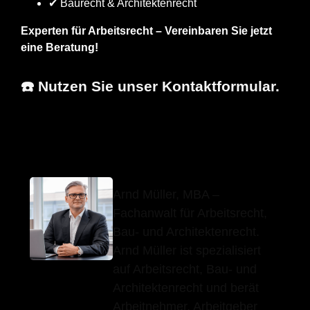
✔ Baurecht & Architektenrecht
Experten für Arbeitsrecht – Vereinbaren Sie jetzt
eine Beratung!
☎️ Nutzen Sie unser Kontaktformular.
Arnd Müller, MBA
Ihr Anwalt
für Grabenstetten
Arnd Müller, MBA –
Fachanwalt für Arbeitsrecht,
Bau- und Architektenrecht.
Arnd Müller ist spezialisiert
auf Arbeitsrecht, Bau- und
Architektenrecht und berät
Arbeitnehmer, Arbeitgeber