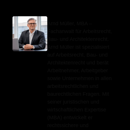
Arnd Müller, MBA –
Fachanwalt für Arbeitsrecht,
Bau- und Architektenrecht.
Arnd Müller ist spezialisiert
auf Arbeitsrecht, Bau- und
Architektenrecht und berät
Arbeitnehmer, Arbeitgeber
sowie Unternehmen in allen
arbeitsrechtlichen und
baurechtlichen Fragen. Mit
seiner juristischen und
wirtschaftlichen Expertise
(MBA) entwickelt er
rechtssichere und