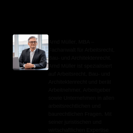
Arnd Müller,
Ihr
für Zell
MBA
Anwalt
(Aichelberg)
Arnd Müller, MBA –
Fachanwalt für Arbeitsrecht,
Bau- und Architektenrecht.
Arnd Müller ist spezialisiert
auf Arbeitsrecht, Bau- und
Architektenrecht und berät
Arbeitnehmer, Arbeitgeber
sowie Unternehmen in allen
arbeitsrechtlichen und
baurechtlichen Fragen. Mit
seiner juristischen und
wirtschaftlichen Expertise